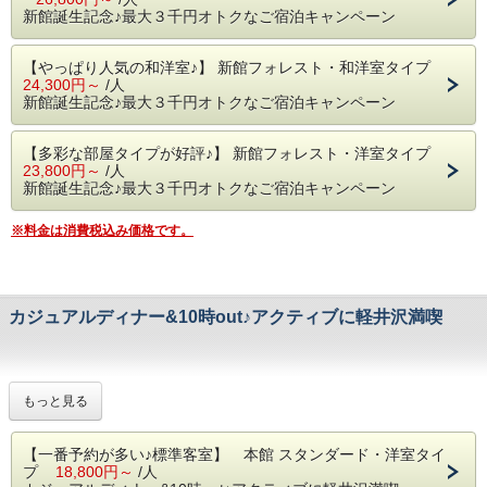
新館誕生記念♪最大３千円オトクなご宿泊キャンペーン
２００６年に完成した新館客室は２室しかないため、
多くのお客様からご好評をいただき、連日満室が続いており
【やっぱり人気の和洋室♪】 新館フォレスト・和洋室タイプ
ます。
24,300円～
/人
新館誕生記念♪最大３千円オトクなご宿泊キャンペーン
クラシックな雰囲気漂う本館客室も人気なのですが、
「せっかくの軽井沢旅行、やっぱり新館に泊まりたい！」
そう思われるお客様のお声に支えられ、今回の新館建設が実
【多彩な部屋タイプが好評♪】 新館フォレスト・洋室タイプ
現しました。
23,800円～
/人
新館誕生記念♪最大３千円オトクなご宿泊キャンペーン
そこで、今回の新館誕生を記念して
※料金は消費税込み価格です。
特別なご宿泊キャンペーンを実施させていただきます。
【３０００円もお得なプランの内容とは･･･】
① 正規料金より最大で１名３０００円引き
カジュアルディナー&10時out♪アクティブに軽井沢満喫
② お夕食は、野菜たっぷりのコース･ディナー(４８００円
相当)
③ ご朝食は、あったかスープと焼きたてパンが好評コース
仕立て
④ チェックイン：１６時、 チェックアウト：１０時
軽井沢を目一杯満喫したい！
もっと見る
⑤ 貸切露天風呂、４５分間貸切無料♪
夕食はカジュアルなコースで十分！
早めのチェックアウトを計画している！
彼女や奥様、彼氏やお友達、ご家族に素敵な旅行をプレゼン
【一番予約が多い♪標準客室】 本館 スタンダード・洋室タイ
トしたい！
そんなアクティブに軽井沢を満喫したい、
プ
18,800円～
/人
という方は組数限定のプランですので今すぐご予約ください
元気なアナタを応援するプランです♪