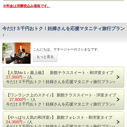
※料金は消費税込み価格です。
今だけ３千円おトク！妊婦さんを応援マタニティ旅行プラン
♪
こんにちは、マネージャーのコシまなです。
もっと見る
お腹の赤ちゃんをさすりながら幸せいっぱいのご夫婦と
お話しているだけでなんだか嬉しくなる私ですが、
その横で心配そうに、そして愛情たっぷりの顔で
奥様をサポートしている旦那さまを見ていると
【人気No１♪ 最上級】 新館テラススイート・和洋室タイプ
大切な時期に来ていただいた事への感謝の気持ちでいっぱい
27,300円～
/人
になります。
今だけ３千円おトク！妊婦さんを応援マタニティ旅行プラン♪
安心して大切な時間を楽しんで、ゆっくり過ごしてほしい！
【ワンランク上のステイ♪】 新館テラススイート・洋室タイプ
もっと、マタニティママを応援したい！
27,800円～
/人
今だけ３千円おトク！妊婦さんを応援マタニティ旅行プラン♪
そんな私たちの想いから生まれたプランです♪
今だけ、新しいプランなので特別価格でご提供です！
【やっぱり人気の和洋室♪】 新館フォレスト・和洋室タイプ
お二人の素敵な思い出作りのお手伝いが出来ればと願ってい
24,300円～
/人
ます。
今だけ３千円おトク！妊婦さんを応援マタニティ旅行プラン♪