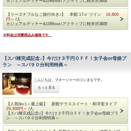
カジュアルディナー&10時out♪アクティブに軽井沢満喫
ネ♪
☆ プランの２大特徴 ☆
【リーズナブルなご旅行向き♪】 本館 17㎡ ツイン
16,800
私たちからの感謝の気持が、
１．夕食は、４８００円相当のディナーコース（通常ディナーは ６８００円相
円～
/人
少しでもアナタに届きますように ☆ミ
当）
カジュアルディナー&10時out♪アクティブに軽井沢満喫
〈メニュー〉 ①. 新鮮野菜サラダ
②. 季節野菜の温前菜
③. 蓼科高原ポーク ロンギング風（数品の中から選択）
※料金は消費税込み価格です。
④. 焼きたてパン
⑤. お好みデザート
⑥. ハーブティ、または珈琲
【スパ棟完成記念♪】今だけ３千円ＯＦＦ！女子会or母娘プ
２．チェックインは、夕方１６時（通常プランは １５時in ）
チェックアウトは、朝１０時（通常プランは 朝１１時out）
ラン ～スパ９０分利用特典～
※ 通常ディナーコースへの変更は、差額１名２０００円でお受けいたします
こんにちは、マネージャーのコシまなです。
（当日受付可）
私たち女性にとって気の合う仲間とのおしゃべりって
※ １１時outをご希望の場合、差額１室２５００円にてお受けいたします（当
もっと見る
なによりも楽しい、大切な時間ですよね。
日受付可）
日頃のうっぷんを晴らすかのように
恋人のことや、最近お気に入りの化粧品とか
【人気No１♪ 最上級】 新館テラススイート・和洋室タイプ
今、はまっている趣味のことや、最近行ったお店など･･･
29,300円～
/人
話のネタはつきません♪
【スパ棟完成記念♪】今だけ３千円ＯＦＦ！女子会or母娘プラ
ン ～スパ９０分利用特典～
多くの女性の方がおしゃべりの場として
当館を活用いただき、楽しんでいただいている姿を見ながら