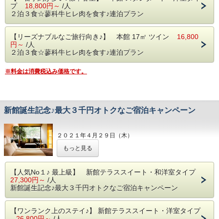
プ
18,800円～
/人
２泊３食☆蓼科牛ヒレ肉を食す♪連泊プラン
【リーズナブルなご旅行向き♪】 本館 17㎡ ツイン
16,800
円～
/人
２泊３食☆蓼科牛ヒレ肉を食す♪連泊プラン
※料金は消費税込み価格です。
新館誕生記念♪最大３千円オトクなご宿泊キャンペーン
２０２１年４月２９日（木）
新館コテージ（２棟）が新たに誕生しました♪
もっと見る
「いつも満室じゃない！」
【人気No１♪ 最上級】 新館テラススイート・和洋室タイプ
「いったい、いつなら予約が取れるの！？」
27,300円～
/人
新館誕生記念♪最大３千円オトクなご宿泊キャンペーン
お待たせしました！
そんなお叱りのお声に、ようやくお応えできそうです
【ワンランク上のステイ♪】 新館テラススイート・洋室タイプ
(>_<)/~
26,800円～
/人