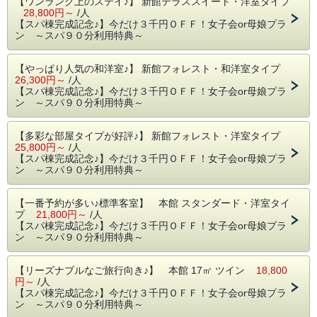
【ワンランク上のステイ♪】 新館テラススイート・洋室タイプ
あらためて女性のおしゃべりの大切さを実感しています。
28,800円～
/人
都心から一時間ほどで来られる軽井沢で、
【スパ棟完成記念♪】今だけ３千円ＯＦＦ！女子会or母娘プラ
いつもよりちょっと贅沢な女子会を開催しませんか？
ン ～スパ９０分利用特典～
今だけ、スパ棟完成記念で特別価格でご提供です！
【やっぱり人気の和洋室♪】 新館フォレスト・和洋室タイプ
26,300円～
/人
【 ３０００円もおトクに泊まれる、その内容とは･･･ 】
【スパ棟完成記念♪】今だけ３千円ＯＦＦ！女子会or母娘プラ
ン ～スパ９０分利用特典～
①誕生したばかりの、新館スパ(岩盤浴・足湯・露天風呂)棟
グループで９０分間利用ＯＫ！汗をかいてリフレッシュ！
(通常4000円)
【多彩な部屋タイプが好評♪】 新館フォレスト・洋室タイプ
②お夕食は、野菜たっぷりのコース･ディナー(4800円相当)
25,800円～
/人
③追加料金無しで、朝食をランチに変更可能
【スパ棟完成記念♪】今だけ３千円ＯＦＦ！女子会or母娘プラ
④チェックアウト１２時まで延長ＯＫ(通常2500円)
ン ～スパ９０分利用特典～
⑤貸切露天風呂４５分間無料貸切
⑥おしゃべりサイコロ♪無料貸出
加湿器とのど飴もご用意いたします！
【一番予約が多い♪標準客室】 本館 スタンダード・洋室タイ
⑦駅まで無料送迎サービス(平日限定・前日まで要予約)
プ
21,800円～
/人
【スパ棟完成記念♪】今だけ３千円ＯＦＦ！女子会or母娘プラ
ン ～スパ９０分利用特典～
組数限定のプランですので、今すぐご予約くださいネ♪
★スパ棟のご利用希望時間帯をお知らせください ＜夕食前
【リーズナブルなご旅行向き♪】 本館 17㎡ ツイン
18,800
or食事後＞
円～
/人
担当者よりメールor携帯電話にご連絡させていただきます
【スパ棟完成記念♪】今だけ３千円ＯＦＦ！女子会or母娘プラ
ン ～スパ９０分利用特典～