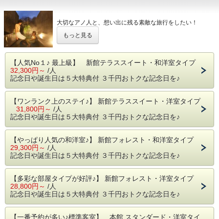
大切なアノ人と、想い出に残る素敵な旅行をしたい！
結婚記念日やお誕生日をちょっと贅沢に過ごしたい！
もっと見る
そんなカップルの方に選ばれて続けている、人気のプランで
す
【人気No１♪ 最上級】 新館テラススイート・和洋室タイプ
32,300円～
/人
３０００円もおトクに泊まれる、その内容とは･･･
記念日や誕生日は５大特典付 ３千円おトクな記念日を♪
【ワンランク上のステイ♪】 新館テラススイート・洋室タイプ
◇プラン内容＆特典
31,800円～
/人
記念日や誕生日は５大特典付 ３千円おトクな記念日を♪
① お砂糖を使ってないからとってもヘルシー
シェフ特製オリジナルケーキ（２０００円相当）
※お夕食時、レストランにてご提供いたします
【やっぱり人気の和洋室♪】 新館フォレスト・和洋室タイプ
29,300円～
/人
② ホテル内でご利用いただけるお買い物券１０００円分
記念日や誕生日は５大特典付 ３千円おトクな記念日を♪
③ お夕食は、蓼科牛ヒレ肉を食すコース･ディナー(８８０
０円相当)
【多彩な部屋タイプが好評♪】 新館フォレスト・洋室タイプ
お肉が苦手な方には、お野菜の料理にも変更可（当日変
28,800円～
/人
更受付）
記念日や誕生日は５大特典付 ３千円おトクな記念日を♪
④ チェックイン：１５時、 チェックアウト：１２時まで無
料延長ＯＫ
【一番予約が多い♪標準客室】 本館 スタンダード・洋室タイ
※基本プランは１１時チェックアウト（延長は通常１時