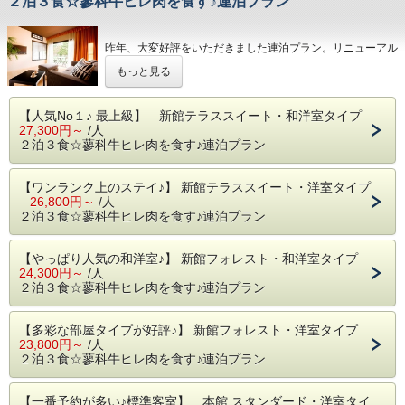
２泊３食☆蓼科牛ヒレ肉を食す♪連泊プラン
昨年、大変好評をいただきました連泊プラン。リニューアル
後も継続させていただきます。
もっと見る
夕食１回と朝食２回つき、連泊なので日中もお部屋をお使い
いただけます。もちろん、お夕食は１泊目か、２泊目。どち
らでも、ご自由にお選びいただけます。
【人気No１♪ 最上級】 新館テラススイート・和洋室タイプ
27,300円～
/人
軽井沢でのんびり過ごしたいという方、大人の時間をお楽し
２泊３食☆蓼科牛ヒレ肉を食す♪連泊プラン
みください。
ご滞在中はテニスやエステなど、館内での過ごし方はもちろ
ん、軽井沢での過ごし方をご提案させていただきます。スタ
【ワンランク上のステイ♪】 新館テラススイート・洋室タイプ
ッフまで、お気軽にお尋ねくださいませ。
26,800円～
/人
２泊３食☆蓼科牛ヒレ肉を食す♪連泊プラン
原則として、お部屋タイプ指定はお受けしておりません。
ご希望があれば備考欄にご記入くださいませ。
【やっぱり人気の和洋室♪】 新館フォレスト・和洋室タイプ
ただし、お約束は出来かねます旨をご了承くださいませ。
24,300円～
/人
２泊３食☆蓼科牛ヒレ肉を食す♪連泊プラン
※お夕食希望日、１泊目か２泊目かをお知らせください。
なお、当日お昼頃まで変更可能でございます。
【多彩な部屋タイプが好評♪】 新館フォレスト・洋室タイプ
※お夕食は８,８００円相当の蓼科牛ディナー
23,800円～
/人
コースでございます。
２泊３食☆蓼科牛ヒレ肉を食す♪連泊プラン
【一番予約が多い♪標準客室】 本館 スタンダード・洋室タイ