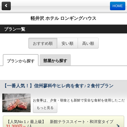
HOME
軽井沢 ホテル ロンギングハウス
プラン一覧
おすすめ順
安い順
高い順
部屋から探す
プランから探す
【一番人気！】信州蓼科牛ヒレ肉を食す♪２食付プラン
お食事は、夕食・朝食とも新鮮で安全な食材を使用したこだ
わりの味を心ゆくまでご堪能ください。
もっと見る
【信州蓼科牛コース メニュー例】
① グリーンスムージー
【人気No１♪ 最上級】 新館テラススイート・和洋室タイプ
② シェフからのお愉しみ
31,300円～
/人