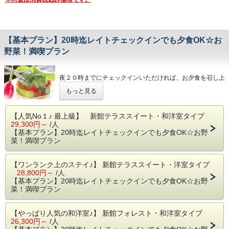
【基本プラン】20時迄レイトチェックインでも夕食OK☆お
野菜！満喫プラン
夜２０時までにチェックインいただければ、お夕食を召し上
がっていただけます。
もっと見る
東京駅から宿玄関まで７５分(最短)なので、
仕事帰りのご旅行でもお夕食が可能です。
翌朝チェックアウトも１１時なので、ごゆっくりお寛ぎいた
【人気No１♪ 最上級】 新館テラススイート・和洋室タイプ
だけます。
29,300円～
/人
【基本プラン】20時迄レイトチェックインでも夕食OK☆お野
【 お夕食 メニュー例 】
菜！満喫プラン
① 一口のお愉しみ
② 新鮮野菜のサラダ
③ 季節野菜の温前菜
【ワンランク上のステイ♪】 新館テラススイート・洋室タイプ
④ お口直し
28,800円～
/人
⑤ 蓼科高原ポーク ロンギング風（数品の中から選択）
【基本プラン】20時迄レイトチェックインでも夕食OK☆お野
⑥ 焼きたてパン
菜！満喫プラン
⑦ お好みデザート
⑧ ハーブティ、または珈琲
※ 収穫・入荷状況により、変更の場合もございます。
【やっぱり人気の和洋室♪】 新館フォレスト・和洋室タイプ
※ ６,８００円相当のディナーコースとなります。
26,300円～
/人