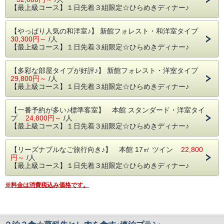
⑤ 季節野菜のタジン鍋
【最上級コース】１日先着３組限定☆ひらめきディナー♪
⑥ ジャガイモのフリット
⑦ トマトのファルシ
⑧ 蓼科牛ヒレ肉の網焼き
【やっぱり人気の和洋室♪】 新館フォレスト・和洋室タイプ
⑨ 焼きたてパン
30,300円～
/人
⑩ お好みデザート
【最上級コース】１日先着３組限定☆ひらめきディナー♪
⑪ ハーブティ、または珈琲
※ 上記はメニューの一例です。日によって内容・構成は異
なります。
【多彩な部屋タイプが好評♪】 新館フォレスト・洋室タイプ
※ １０,８００円相当のディナーコースになります。
29,800円～
/人
【最上級コース】１日先着３組限定☆ひらめきディナー♪
【一番予約が多い♪標準客室】 本館 スタンダード・洋室タイ
プ
24,800円～
/人
【最上級コース】１日先着３組限定☆ひらめきディナー♪
【リーズナブルなご旅行向き♪】 本館 17㎡ ツイン
22,800
円～
/人
【最上級コース】１日先着３組限定☆ひらめきディナー♪
※料金は消費税込み価格です。