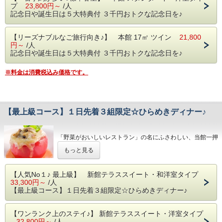
プ
23,800円～
/人
間２５００円）
記念日や誕生日は５大特典付 ３千円おトクな記念日を♪
⑤ お部屋にて、赤白ワイン（クォーターサイズ）各１本プ
レゼント
【リーズナブルなご旅行向き♪】 本館 17㎡ ツイン
21,800
※お酒が苦手な方はソフトドリンクに変更いたします
円～
/人
※レストランへの飲み物のお持込みはご遠慮願います
記念日や誕生日は５大特典付 ３千円おトクな記念日を♪
さらに、さらに、貸切露天風呂、
※料金は消費税込み価格です。
４５分間貸切無料サービスも付けさせていただきます♪
彼女や奥様、彼氏やお友達、ご家族に素敵な旅行をプレゼン
トしたい！
【最上級コース】１日先着３組限定☆ひらめきディナー♪
という方は組数限定のプランですので今すぐご予約ください
ネ♪
「野菜がおいしいレストラン」の名にふさわしい、当館一押
しのディナー付プランです。
【 お知らせ 】
もっと見る
〈前菜〉から〈主菜〉〈デザート〉まで、全てに野菜をふん
２泊以上でお申込みの場合でも、ケーキは１泊分のみのご用
だんに用いた特選メニューを是非ご賞味ください。
意となります
【人気No１♪ 最上級】 新館テラススイート・和洋室タイプ
33,300円～
/人
【野菜がおいしいコース メニュー例】
【最上級コース】１日先着３組限定☆ひらめきディナー♪
① グリーンスムージー
② 自家製豆腐のアミューズ
③ 椎茸のカナッペ
【ワンランク上のステイ♪】 新館テラススイート・洋室タイプ
④ 新鮮野菜のサラダ
32,800円～
/人