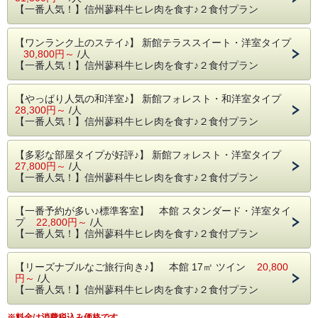
③ 新鮮野菜のサラダ
【一番人気！】信州蓼科牛ヒレ肉を食す♪２食付プラン
④ 季節野菜の温前菜
⑤ 本日のお魚お料理or本日のスペシャリテ
⑥ お口直し
【ワンランク上のステイ♪】 新館テラススイート・洋室タイプ
⑦ 信州蓼科牛ヒレ肉のグリル ※季節野菜の恵みに当日変更
30,800円～
/人
可
【一番人気！】信州蓼科牛ヒレ肉を食す♪２食付プラン
⑧ 焼きたてパン
⑨ お好みデザート
【やっぱり人気の和洋室♪】 新館フォレスト・和洋室タイプ
⑩ ハーブティ、または珈琲
28,300円～
/人
【一番人気！】信州蓼科牛ヒレ肉を食す♪２食付プラン
※ 内容は食材入荷状況や季節により予告なく変更いたしま
す
※ 信州蓼科牛ヒレ肉は、肉質(赤身の状態)により
【多彩な部屋タイプが好評♪】 新館フォレスト・洋室タイプ
信州和牛ヒレ肉に変更する場合がございます
27,800円～
/人
※９,８００円相当のディナーコースとなります。
【一番人気！】信州蓼科牛ヒレ肉を食す♪２食付プラン
２０時までにご到着いただければお夕食に間に合いますの
【一番予約が多い♪標準客室】 本館 スタンダード・洋室タイ
で、
プ
22,800円～
/人
お仕事帰りや、たっぷり観光・お買い物を楽しんだ後でも、
【一番人気！】信州蓼科牛ヒレ肉を食す♪２食付プラン
ごゆっくりお夕食を召し上がっていただけます。
【リーズナブルなご旅行向き♪】 本館 17㎡ ツイン
20,800
円～
/人
【一番人気！】信州蓼科牛ヒレ肉を食す♪２食付プラン
※料金は消費税込み価格です。