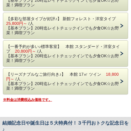
【基本プラン】20時迄レイトチェックインでも夕食OK☆お野
〈 このプランが、お客様に喜ばれる理由とは･･･ 〉
菜！満喫プラン
① 軽井沢の夜は、意外と早いのです。
ショッピングや観光に夢中で、遅めの昼食をとった場合で
も、
【多彩な部屋タイプが好評♪】 新館フォレスト・洋室タイプ
２０時からのお夕食スタートが出来るので、安心です！
25,800円～
/人
もちろん、１８時からのお夕食スタートでもＯＫです。
【基本プラン】20時迄レイトチェックインでも夕食OK☆お野
菜！満喫プラン
② お夕食のメインのお料理は、当日に選べます。
当日の気分で、お魚やお肉料理をお選びいただけます！
[１番人気]蓼科牛ディナーへの変更も、当日でも承ります。
【一番予約が多い♪標準客室】 本館 スタンダード・洋室タイ
プ
20,800円～
/人
【基本プラン】20時迄レイトチェックインでも夕食OK☆お野
菜！満喫プラン
【リーズナブルなご旅行向き♪】 本館 17㎡ ツイン
18,800
円～
/人
【基本プラン】20時迄レイトチェックインでも夕食OK☆お野
菜！満喫プラン
※料金は消費税込み価格です。
結婚記念日や誕生日は５大特典付！３千円おトクな記念日を
♪