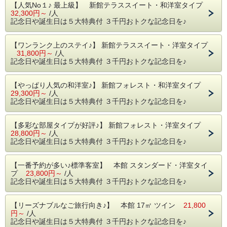
【人気No１♪ 最上級】 新館テラススイート・和洋室タイプ
32,300円～
/人
３０００円もおトクに泊まれる、その内容とは･･･
記念日や誕生日は５大特典付 ３千円おトクな記念日を♪
【ワンランク上のステイ♪】 新館テラススイート・洋室タイプ
◇プラン内容＆特典
31,800円～
/人
記念日や誕生日は５大特典付 ３千円おトクな記念日を♪
① お砂糖を使ってないからとってもヘルシー
シェフ特製オリジナルケーキ（２０００円相当）
※お夕食時、レストランにてご提供いたします
【やっぱり人気の和洋室♪】 新館フォレスト・和洋室タイプ
29,300円～
/人
② ホテル内でご利用いただけるお買い物券１０００円分
記念日や誕生日は５大特典付 ３千円おトクな記念日を♪
③ お夕食は、蓼科牛ヒレ肉を食すコース･ディナー(８８０
０円相当)
【多彩な部屋タイプが好評♪】 新館フォレスト・洋室タイプ
お肉が苦手な方には、お野菜の料理にも変更可（当日変
28,800円～
/人
更受付）
記念日や誕生日は５大特典付 ３千円おトクな記念日を♪
④ チェックイン：１５時、 チェックアウト：１２時まで無
料延長ＯＫ
【一番予約が多い♪標準客室】 本館 スタンダード・洋室タイ
※基本プランは１１時チェックアウト（延長は通常１時
プ
23,800円～
/人
間２５００円）
記念日や誕生日は５大特典付 ３千円おトクな記念日を♪
⑤ お部屋にて、赤白ワイン（クォーターサイズ）各１本プ
レゼント
【リーズナブルなご旅行向き♪】 本館 17㎡ ツイン
21,800
※お酒が苦手な方はソフトドリンクに変更いたします
円～
/人
※レストランへの飲み物のお持込みはご遠慮願います
記念日や誕生日は５大特典付 ３千円おトクな記念日を♪